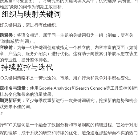
搜索量+商业意图）”。将研究出的关键词填入其中，优先选择“高价值、
难度”象限的词作为初期主攻目标。
6. 组织与映射关键词
好关键词后，需进行有效组织。
题聚类
：将语义相近、属于同一主题的关键词归为一组（例如，所有关
“瑜伽减肥”的词）。
容映射
：为每一组关键词创建或指定一个独立的、内容丰富的页面（如博
章、产品页、服务介绍页）进行优化。这有助于向搜索引擎展示您在该主
的专业性，提升整体排名。
7. 持续监控与迭代
EO关键词策略不是一劳永逸的。市场、用户行为和竞争对手都在变化。
踪排名与流量
：使用Google Analytics和Search Console等工具监控关键
排名变化和带来的流量效果。
期更新研究
：至少每季度重新进行一次关键词研究，挖掘新的趋势和机会
汰效果不佳的词。
##
择SEO关键词是一个融合了数据分析和市场洞察的精细过程。它始于对用
深刻理解，成于系统的研究和持续的优化。避免追逐那些华而不实的热门