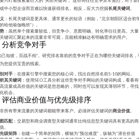
要只盯着搜索量巨大的“头部关键词”。这些词往往竞争异常激烈，对于新
或中小型企业而言难以快速获得排名。相反，应大力挖掘
长尾关键词
。
义
：长尾关键词是更具体、通常更长的短语（例如，“北京朝阳区适合初
的哈他瑜伽晚班”）。
势
：虽然单个搜索量较低，但竞争小、意图明确、转化率往往更高。大量
关键词汇聚起来的流量非常可观，且能精准触达有明确需求的用户。
4. 分析竞争对手
知己知彼，百战不殆”。研究排名靠前的竞争对手正在为哪些关键词排名，
为您提供宝贵的线索。
别对手
：在搜索引擎中搜索您的核心词，找出自然排名前5-10的网站。
析其关键词
：使用SEO工具分析这些竞争对手网站的关键词构成，看看有
高流量或高价值的关键词是您忽略的，同时也可以发现其薄弱环节，寻找
化机会。
5. 评估商业价值与优先级排序
非所有带来流量的关键词都能带来客户。必须评估关键词的
商业价值
。
图匹配
：交易型和商业调查型关键词通常比纯信息型关键词具有更高的商
值。
先级矩阵
：创建一个简单的矩阵，横轴为“预估难度”，纵轴为“潜在价值