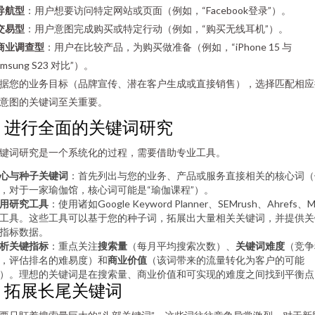
导航型
：用户想要访问特定网站或页面（例如，“Facebook登录”）。
交易型
：用户意图完成购买或特定行动（例如，“购买无线耳机”）。
商业调查型
：用户在比较产品，为购买做准备（例如，“iPhone 15 与
amsung S23 对比”）。
据您的业务目标（品牌宣传、潜在客户生成或直接销售），选择匹配相应
意图的关键词至关重要。
2. 进行全面的关键词研究
键词研究是一个系统化的过程，需要借助专业工具。
心与种子关键词
：首先列出与您的业务、产品或服务直接相关的核心词（
，对于一家瑜伽馆，核心词可能是“瑜伽课程”）。
用研究工具
：使用诸如Google Keyword Planner、SEMrush、Ahrefs、M
工具。这些工具可以基于您的种子词，拓展出大量相关关键词，并提供关
指标数据。
析关键指标
：重点关注
搜索量
（每月平均搜索次数）、
关键词难度
（竞争
，评估排名的难易度）和
商业价值
（该词带来的流量转化为客户的可能
）。理想的关键词是在搜索量、商业价值和可实现的难度之间找到平衡点
3. 拓展长尾关键词