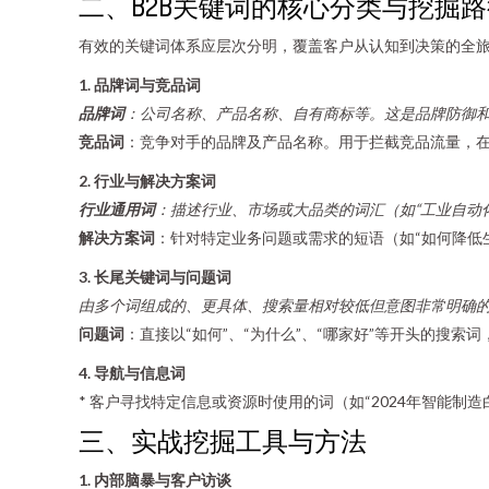
二、B2B关键词的核心分类与挖掘路
有效的关键词体系应层次分明，覆盖客户从认知到决策的全
1. 品牌词与竞品词
品牌词
：公司名称、产品名称、自有商标等。这是品牌防御
竞品词
：竞争对手的品牌及产品名称。用于拦截竞品流量，
2. 行业与解决方案词
行业通用词
：描述行业、市场或大品类的词汇（如“工业自动化
解决方案词
：针对特定业务问题或需求的短语（如“如何降低
3. 长尾关键词与问题词
由多个词组成的、更具体、搜索量相对较低但意图非常明确的短
问题词
：直接以“如何”、“为什么”、“哪家好”等开头的搜
4. 导航与信息词
* 客户寻找特定信息或资源时使用的词（如“2024年智能制
三、实战挖掘工具与方法
1. 内部脑暴与客户访谈