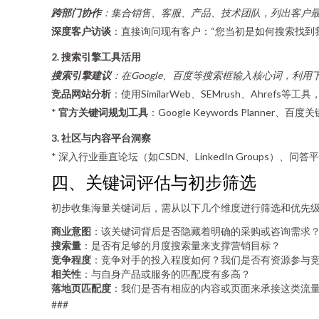
跨部门协作
：集合销售、客服、产品、技术团队，列出客户
深度客户访谈
：直接询问现有客户：“您当初是如何搜索找到我
2. 搜索引擎工具活用
搜索引擎建议
：在Google、百度等搜索框输入核心词，利用
竞品网站分析
：使用SimilarWeb、SEMrush、Ahr
*
官方关键词规划工具
：Google Keywords Plann
3. 社区与内容平台洞察
* 深入行业垂直论坛（如CSDN、LinkedIn Group
四、关键词评估与初步筛选
初步收集海量关键词后，需从以下几个维度进行筛选和优先
商业意图
：该关键词背后是否隐藏着明确的采购或咨询需求
搜索量
：是否有足够的月度搜索量来支撑营销目标？
竞争程度
：竞争对手的投入程度如何？我们是否有资源参与
相关性
：与自身产品或服务的匹配度有多高？
落地页匹配度
：我们是否有相应的内容或页面来承接这类流
###